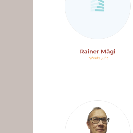
PEALEHT
Rainer Mägi
Tehnika juht
MEIST
TOOTED
KONTAKT
GALERII
TRANSPORT