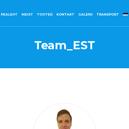
PEALEHT
MEIST
TOOTED
KONTAKT
GALERII
TRANSPORT
Team_EST