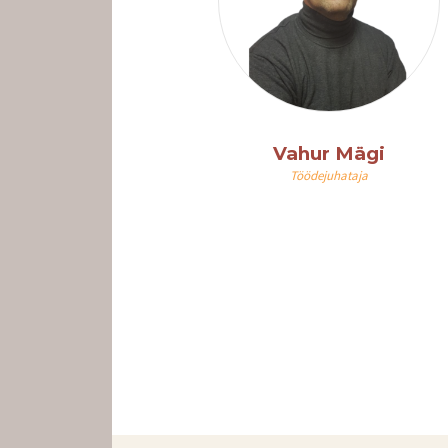
Vahur Mägi
Töödejuhataja