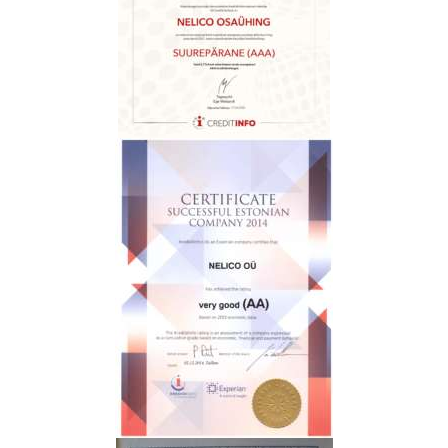
N
T
A
K
T
G
A
L
E
R
I
I
T
R
A