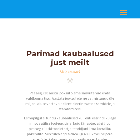
Parimad kaubaalused
just meilt
Meie eesmärk
Peaaegu 30 aasta jooksul oleme saavutanud enda
valdkonna tipu. Aastate jooksul oleme valmistanud üle
miljoni aluse vastavalt klientide erinevatele soovidele ja
standarditele.
Esmapilgul ei tundu kaubaalused küll eriti eesrindliku ega
innovaatilise tootegrupina, kuid tänapäeval ei liigu
peaaegu ükski toode tootjalt tarbijani ilma korraliku
pakendita. Siin tuleb appi Nelico ligi 40-liikmeline pere-
ettevõtte. Pakume erinevaid puit-tooteid alates