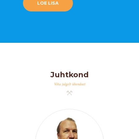
LOE LISA
Juhtkond
Võta julgelt ühendust