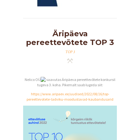
Äripäeva
pereettevõtete TOP 3
TOP 3
Nelico OÜ
saavutas Äripäeva pereettevõtete konkursil
tugeva 3. koha. Pikemalt saab lugeda siit:
https://www.aripaev.ee/uudised/2022/08/16/top-
pereettevotete-ladviku-moodustavad-kaubandusarid