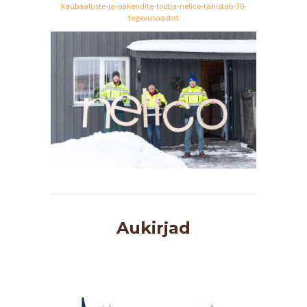
kaubaaluste-ja-pakendite-tootja-nelico-tahistab-30-
tegevusaastat
P
E
Aukirjad
A
L
E
H