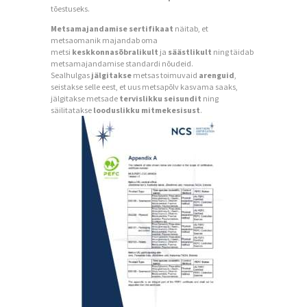
tõestuseks.
Metsamajandamise sertifikaat
näitab, et
metsaomanik majandab oma
metsi
keskkonnasõbralikult
ja
säästlikult
ning täidab
metsamajandamise standardi nõudeid.
Sealhulgas
jälgitakse
metsas toimuvaid
arenguid
,
seistakse selle eest, et uus metsapõlv kasvama saaks,
jälgitakse metsade
tervislikku seisundit
ning
säilitatakse
looduslikku mitmekesisust
.