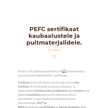
PEFC sertifikaat
kaubaalustele ja
puitmaterjalidele.
Sertifikaat
Alates 31.05.2024 kasutab
Nelico OÜ
kaubaaluste ja
puitmaterjali tootmises PEFC sertifikaati.
Tarbijad
soovivad rohkem kui kunagi varem
olla
kindlad
, et nende poolt kasutatavad puidu- ja
pabertooted
ei kahjustaks keskkonda
ega
inimesi
ning
oleksid
kooskõlas
ülemaailmselt tunnustatud
sotsiaalsete, majanduslike ja keskkonnaalaste
standarditega.
FSC® ja
PEFC
tarneahela
sertifikaat
on
parim võimalus
selle