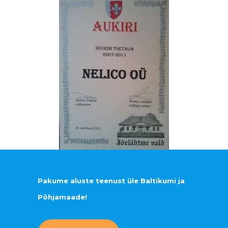
Pakume aluste teenust üle Baltikumi ja
Põhjamaade!