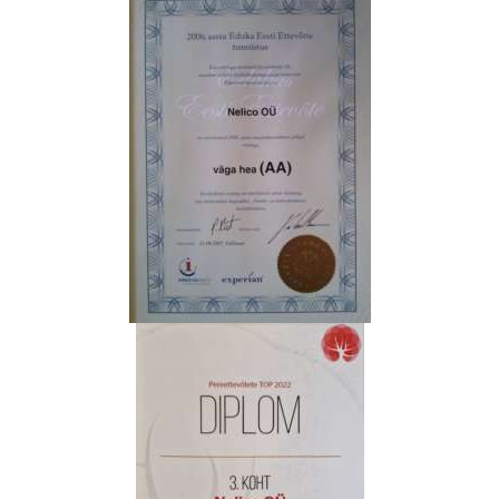
N
S
P
O
R
T