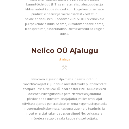
kuumtöödeldud (HT) saematerjalist, aluspuudest ja
lihtsamatest kaubaalustest kuni kõige keerulisemate
puidust, vineerist ja metallosadest koostatud
pakkelahendusteni. Toodame kuni 50 000 tk erinevaid
puitpakendeid kuus. Saeme, kuivatame hööveldame,
transpordime ja naelutame. Oleme avatud ka kõigele
uuele.
Nelico OÜ Ajalugu
Ajalugu
Nelico on algsest nelja mehe ideest sündinud
mööblitöökojast kujunenud arvestatavaks puitpakendite
tootjaks Eestis. Nelico OÜ loodi aastal 1991. Nüüdseks 28
aastat turul tegutsenud pere-ettevõte on jõudnud
põlvkondade uuenemise ajajärku, milles omal ajal
ettvõtet rajanud generatsioon on oma kogemustega toeks
nooremale põlvkonnale, kes oma uuemaid teadmisi ja
noort energiat rakendades on viinud Nelico kaasaja
nõuetele vatupidavaks kaubaaluste tootjaks.