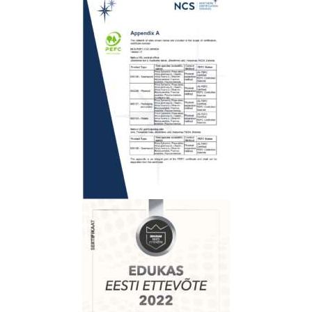
T
M
E
I
S
T
T
O
O
T
E
D
K
O